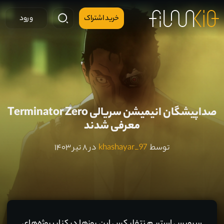
خرید اشتراک
ورود
صداپیشگان انیمیشن سریالی Terminator Zero
معرفی شدند
توسط
khashayar_97
در ۸ تیر ۱۴۰۳