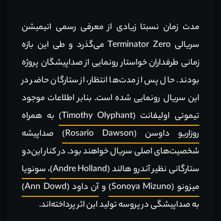
مدت زمان نسبتا زیادی از معرفی رسمی انیمیشن
سریالی Terminator Zero می‌گذرد و طی این بازه
زمانی طرفداران خواستار رونمایی از صداپیشگان پروژه
بودند. حال پس از مدت‌ها انتظار، از ستارگان حاضر در
این سریال رونمایی شده است. بنابر اطلاعات موجود
تیموتی اولیفانت (Timothy Olyphant)
به همراه
روزاریو داوسن (Rosario Dawson)
صداپیشه
شخصیت‌های اصلی سریال خواهند بود. در کنار این‌دو
ستارگانی نظیر
آندرو هالند (Andre Holland)
،
سونویا
میزونو (Sonoya Mizuno)
و
آن داود (Ann Dowd)
به صداپیشگی در پروسه تولید این اثر پرداخته‌اند.