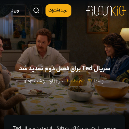
خرید اشتراک
ورود
سریال Ted برای فصل دوم تمدید شد
توسط
khashayar_97
در ۲۲ اردیبهشت ۱۴۰۳