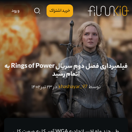
خرید اشتراک
ورود
فیلمبرداری فصل دوم سریال Rings of Power به
اتمام رسید
توسط
khashayar_97
در ۲۳ تیر ۱۴۰۲