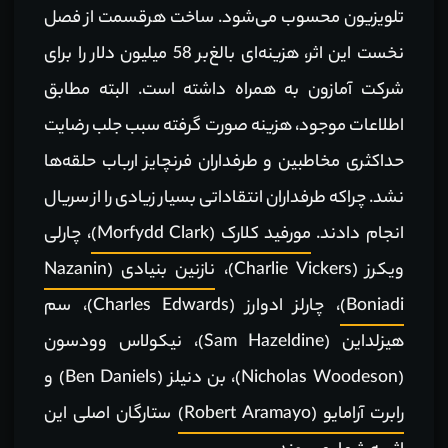
تلویزیون محسوب می‌شود. ساخت هرقسمت از فصل
نخست این اثر، هزینه‌ای بالغ‌بر 58 میلیون دلار را برای
شرکت آمازون به همراه داشته است. البته مطابق
اطلاعات موجود، هزینه صورت گرفته سبب جلب رضایت
حداکثری مخاطبین و طرفداران فرنچایز ارباب حلقه‌ها
نشد. چراکه طرفداران انتقاداتی بسیار زیادی را از سریال
انجام دادند.
مورفید کلارک (Morfydd Clark)
، چارلی
ویکرز (Charlie Vickers)،
نازنین بنیادی (Nazanin
Boniadi)
، چارلز ادوارز (Charles Edwards)، سم
هیزلداین (Sam Hazeldine)، نیکولاس وودسون
(Nicholas Woodeson)، بن دنیلز (Ben Daniels) و
رابرت آرامایو (Robert Aramayo)
ستارگان اصلی این