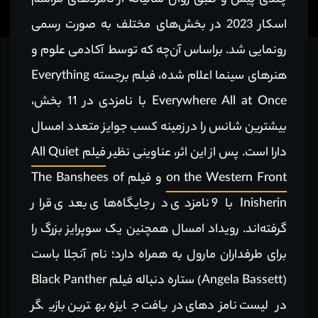
چندی پیش و طبق روال سالیانه از نامزدهای مراسم
اسکار 2023 در بخش‌های مختلف به صورت رسمی
رونمایی شد. براساس آن‌چه که توسط آکادمی علوم و
هنرهای سینما اعلام شده، فیلم برجسته Everything
Everywhere All at Once با نامزدی در 11 بخش،
بیشترین شانس را در زمینه کسب جوایز متعدد امسال
دارا است. پس از این اثر، عناوینی نظیر
فیلم All Quiet
on the Western Front
و فیلم The Banshees of
Inisherin با 9 نامزدی در جایگاه‌های بعدی قرار
گرفته‌اند. رویداد امسال همچنین یک سوپرایز بزرگ را
برای طرفداران مارول به همراه دارد؛ نام آنجلا باست
(Angela Bassett) ستاره دنباله فیلم Black Panther
در لیست نامزدهای دریافت جایزه بهترین بازیگر