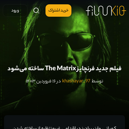
خرید اشتراک
ورود
فیلم جدید فرنچایز The Matrix ساخته می‌شود
توسط
khashayar_97
در ۱۶ فروردین ۱۴۰۳