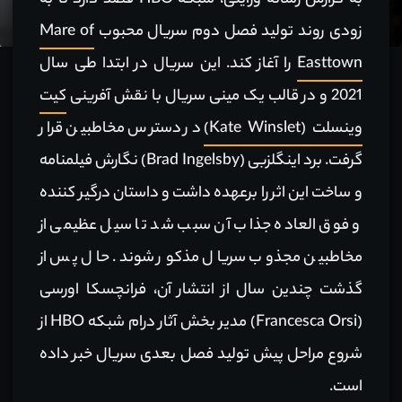
به گزارش رسانه ورایتی، شبکه HBO قصد دارد تا به
زودی روند تولید فصل دوم سریال محبوب
Mare of
Easttown
را آغاز کند. این سریال در ابتدا طی سال
2021 و در قالب یک مینی سریال با نقش آفرینی
کیت
وینسلت (Kate Winslet)
در دسترس مخاطبین قرار
گرفت. برد اینگلزبی (Brad Ingelsby) نگارش فیلمنامه
و ساخت این اثر را برعهده داشت و داستان درگیر کننده
و فوق العاده جذاب آن سبب شد تا سیل عظیمی از
مخاطبین مجذوب سریال مذکور شوند. حال پس از
گذشت چندین سال از انتشار آن، فرانچسکا اورسی
(Francesca Orsi) مدیر بخش آثار درام شبکه HBO از
شروع مراحل پیش تولید فصل بعدی سریال خبر داده
است.