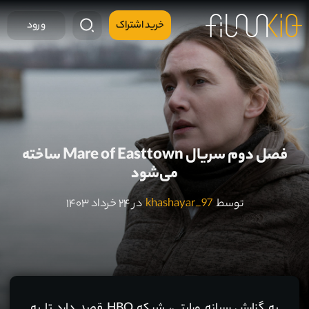
خرید اشتراک
ورود
فصل دوم سریال Mare of Easttown ساخته
می‌شود
توسط
khashayar_97
در ۲۴ خرداد ۱۴۰۳