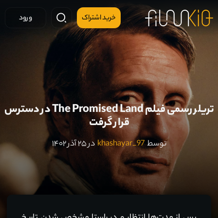
خرید اشتراک
ورود
تریلر رسمی فیلم The Promised Land در دسترس
قرار گرفت
توسط
khashayar_97
در ۲۵ آذر ۱۴۰۲