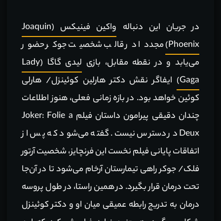
در جریان این دنباله
واکین فینیکس (Joaquin
Phoenix)
مجددا در قالب شخصیت جوکر حضور
می‌یابد و در نقطه مقابل، بازی
لیدی گاگا (Lady
Gaga)
ایفاگر نقش دکتر هارلین کوئینزل/ هارلی
کوئین خواهد بود. در بازه زمانی فعلی، هنوز اطلاعات
چندان دقیقی پیرامون داستان فیلم Joker: Folie a
Deux در دسترس نیست. گفته می‌شود که پس از
اتفاقات پایانی فیلم نخست این فرنچایز، شخصیت آرتور
فلک/ جوکر راهی تیمارستان آرخام می‌شود تا در آن‌جا
تحت درمان قرار بگیرد. در همین راستا، در طول پروسه
درمان به تدریج رابطه عمیقی میان او و دکتر کوئینزل