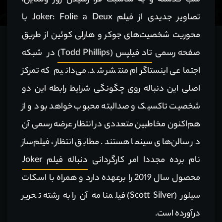
شب گذشته و به مناسبت فرا رسیدن روز ولنتاین،
تصاویر جدیدی از فیلم Joker: Folie a Deux با
محوریت شخصیت‌های جوکر و هارلی کوئین از طریق
صفحه رسمی
تاد فیلپس (Todd Phillips)
در شبکه
اجتماعی اینستاگرام منتشر شد. می‌دانیم که تمرکز
اصلی این دنباله روی چگونگی شرایط رابطه این دو
شخصیت تاکسیک و صدالبته محبوب خواهد بود و از
هم‌اکنون مخاطبین متعددی در انتظار عرضه رسمی آن
در سالن‌های سینما هستند. مطابق انتظار، فیلم‌ساز
نام برده مجددا امر کارگردانی
دنباله فیلم Joker
محصول سال 2019 را برعهده دارد و همراه با اسکات
سیلور (Scott Silver) فیلمنامه آن را به رشته تحریر
درآورده است.