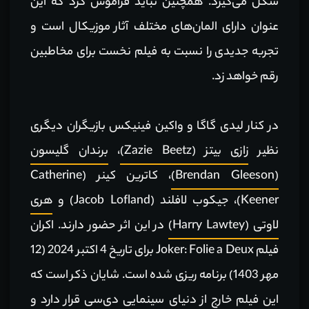
شکل می‌گیرد. همچنین نباید فراموش کرد که این
عنوان دارای المان‌های مختلف آثار موزیکال است و
تجربه جدیدی را نسبت به فیلم نخست برای مخاطبین
رقم خواهد زد.
در کنار لیدی گاگا و واکین فینیکس بازیگران دیگری
نظیر
زازی بیتز (Zazie Beetz)
،
برندان گلیسون
(Brendan Gleeson)
، کاترین کینر (Catherine
Keener)، جیکوب لافلند (Jacob Lofland) و
هری
لاوتی (Harry Lawtey)
در این اثر حضور دارند. اکران
فیلم Joker: Folie a Deux برای تاریخ 4 اکتبر 2024 (12
مهر 1403) برنامه ریزی شده است. شایان ذکر است که
این فیلم خارج از دنیای سینمایی دی‌سی قرار دارد و