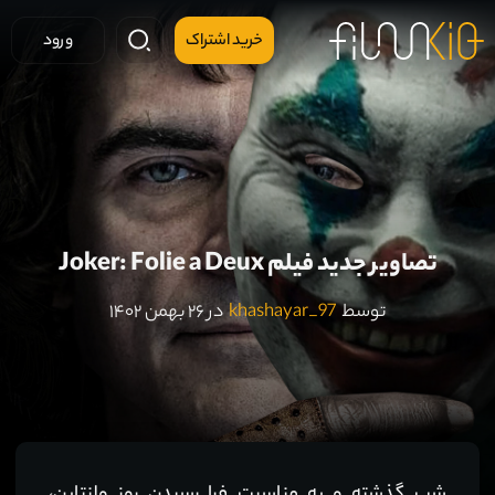
خرید اشتراک
ورود
تصاویر جدید فیلم Joker: Folie a Deux
توسط
khashayar_97
در ۲۶ بهمن ۱۴۰۲