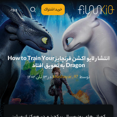
خرید اشتراک
ورود
انتشار لایو اکشن فرنچایز How to Train Your
Dragon به تعویق افتاد
توسط
khashayar_97
در ۱۳ آبان ۱۴۰۲