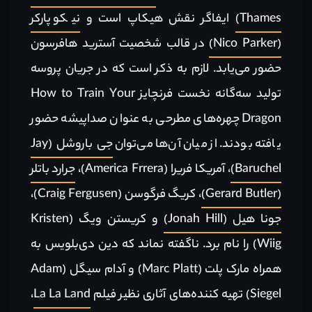
Thames)
ایفاگر نقش هیکاپ است و
نیکو پارکر
(Nico Parker)
در قالب شخصیت آسترید هافرسون
حضور می‌یابد. لازم به ذکر است که در جریان پروسه
تولید سه‌گانه نخست فرنچایز How to Train Your
Dragon چهره‌های مطرحی به عنوان صداپیشه حضور
یافته بودند. از میان آن‌ها می‌توان
جی باروشل (Jay
Baruchel)
، آمریکا فریرا (America Frrera)،
جرارد باتلر
(Gerard Butler)
، کریگ فرگوسن (Craig Fergusen)،
جونا هیل (Jonah Hill)
و کریستن ویگ (Kristen
Wiig) را نام برد. ناگفته نماند که دین دی‌بلویس به
همراه مارک پلت (Marc Platt) و آدام سیگل (Adam
Siegel) تهیه کننده‌های آثاری نظیر فیلم
La La Land
،