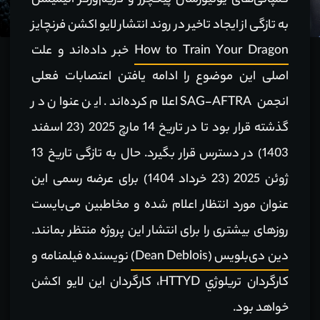
کمپانی‌های یونیورسال پیکچرز و دریم‌ورکز انیمیشن
به تازگی از ایجاد تاخیر در روند انتشار لایو اکشن فرنچایز
How to Train Your Dragon
خبر داده‌اند و علت
اصلی این موضوع را ادامه یافتن اعتصابات فعلی
انجمن SAG-AFTRA اعلام کرده‌اند. این عنوان در
گذشته قرار بود تا در تاریخ 14 مارچ 2025 (23 اسفند
1403) در دسترس قرار بگیرد. حال به تازگی تاریخ 13
ژوئن 2025 (23 خرداد 1404) برای عرضه رسمی این
عنوان مورد انتظار اعلام شده و مخاطبین می‌بایست
روزهای بیشتری را برای انتشار این پروژه منتظر بمانند.
دین دی‌بلویس (Dean Deblois)
نویسنده فیلمنامه و
کارگردان تریلوژي HTTYD، کارگردان این لایو اکشن
خواهد بود.