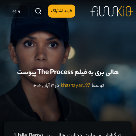
خرید اشتراک
ورود
هالی بری به فیلم The Process پیوست
توسط
khashayar_97
در ۳ آبان ۱۴۰۲