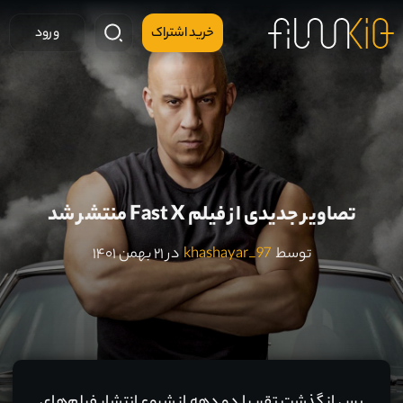
خرید اشتراک
ورود
تصاویر جدیدی از فیلم Fast X منتشر شد
توسط
khashayar_97
در ۲۱ بهمن ۱۴۰۱