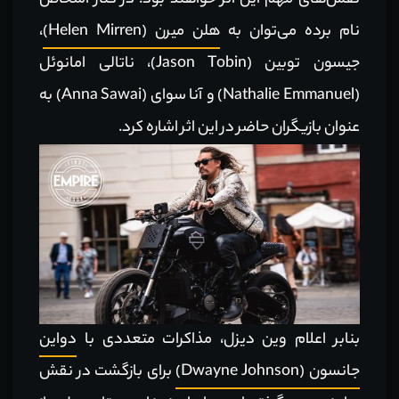
نقش‌های مهم این اثر خواهند بود. در کنار اشخاص
نام برده می‌توان به
هلن میرن (Helen Mirren)
،
جیسون توبین (Jason Tobin)، ناتالی امانوئل
(Nathalie Emmanuel) و آنا سوای (Anna Sawai) به
عنوان بازیگران حاضر در این اثر اشاره کرد.
بنابر اعلام وین دیزل، مذاکرات متعددی با
دواین
جانسون (Dwayne Johnson)
برای بازگشت در نقش