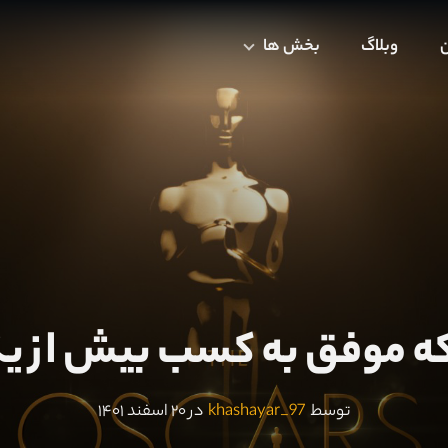
ن
وبلاگ
بخش ها
ه موفق به کسب بیش از یک
توسط
khashayar_97
در ۲۰ اسفند ۱۴۰۱