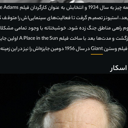
ال 1934 و انتخابش به عنوان کارگردان فیلم Alice Adams با بازی
عد، استیونز تصمیم گرفت تا فعالیت‌های سینمایی‌اش را متوقف 
م راهی مناطق جنگ زده شود. خوشبختانه با وجود تمامی مشکلات 
تهیه مستندانش، او به جهان ه
 فیلم وسترن
Giant
در سال 1956 دومین جایزه‌اش را نیز در این زمینه به دست آورد.
اسکار