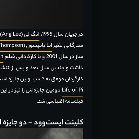
در جریان سال 1995،
انگ لی (Ang Lee)
ستارگانی نظیر
اما تامپسون (Emma Thompson)
ساز در سال 2001 و با کارگردانی فیلم
on
داشت و چندین سال بعد و پس از انتشا
کارگردان موفق به کسب اولین جایزه اسکارش به عنوان
Life of Pi
دومین جایزه‌اش را نیز در ای
فیلمنامه اقتباسی شد.
کلینت ایست‌وود – دو جایزه ا