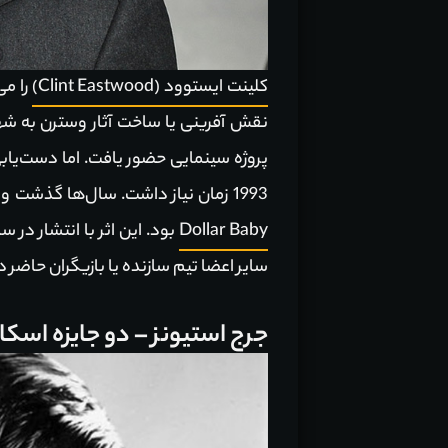
کلینت ایستوود (Clint Eastwood)
را می
پروژه سینمایی حضور یافت. اما دست‌یابی
1993 زمان نیاز داشت. سال‌ها گذشت و ایستوود در دریافت این جایزه ناکام ماند، اما تنها چیزی که او این‌بار به آن نیاز داشت، ساخت فیلم
Dollar Baby
سایر اعضا تیم سازنده یا بازیگران حاضر د
جرج استیونز – دو جایزه اسکار