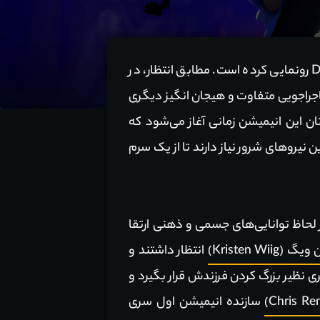
استودیو انیمیشن سازی Illumination Entertainment به تازگی از تریلر جدید انیمیشن Despicable Me 4 رونمایی کرده است. مطابق انتظار، در
اجراجویی متفاوت و هیجان انگیز دیگری
تان این انیمیشن زمانی آغاز می‌شود که
 نیروهای شرور نیاز دارند تا از یک سرم
ز لحاظ توانایی‌های جسمی و ذهنی ارتقا
Kristen Wiig)
انتظار داشتند و
 نظیر بزرگ کردن فرزندش قرار بگیرد و
سازنده انیمیشن اول سری