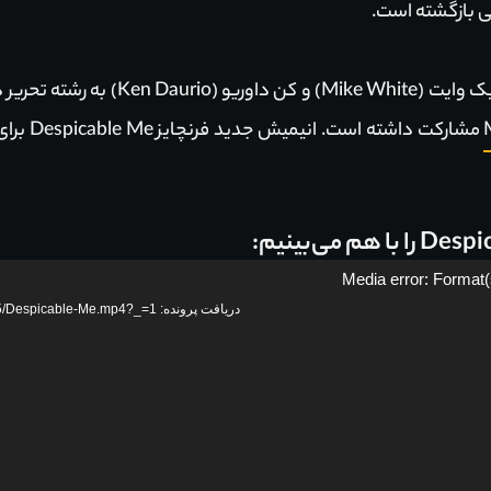
نی بازگشته است.
فیلمنامه این انیمیشن مشترکا توسط مایک و
Media error: Format(
دریافت پرونده: https://filmkio1.top/wp-content/uploads/2024/05/Despicable-Me.mp4?_=1