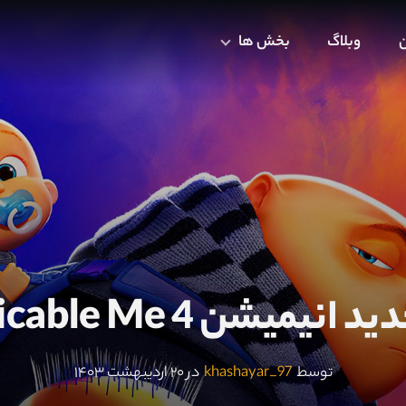
ن
وبلاگ
بخش ها
انیمیشن Despicable Me 4
توسط
khashayar_97
در ۲۰ اردیبهشت ۱۴۰۳