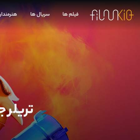
فیلم ها
سریال ها
هنرمندا
تریلر جدید 