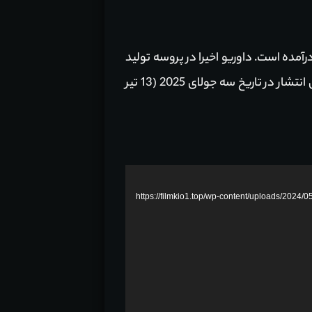
ایت (Mike White) و کن داوریو (Ken Daurio) به رشته تحریر درآمده است. داوریو اخیرا در پروسه تولید
مشارکت داشته است. انیمیش جدید فرنچایز Despicable Me برای انتشار در تاریخ سه جولای 2025 (13 تیر