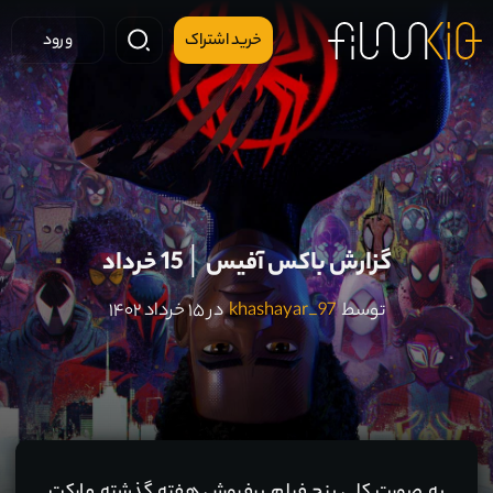
خرید اشتراک
ورود
گزارش باکس آفیس │ 15 خرداد
توسط
khashayar_97
در ۱۵ خرداد ۱۴۰۲