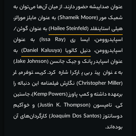
عنوان صداپیشه حضور دارند. از میان آن‌ها می‌توان به
شمیک مور (Shameik Moore) به عنوان مایلز مورالز،
هیلی استاینفلد (Hailee Steinfeld)
به عنوان گوئن/
اسپایدروومن، ایسا ری (Issa Ray) به عنوان
اسپایدروومن،
دنیل کالویا (Daniel Kaluuya)
به
عنوان اسپایدر پانک و جیک جانسن (Jake Johnson)
به عنوان پیتر بی پارکر اشاره کرد. کریستوفر میلر
(Christopher Miller) نگارش فیلمنامه این دنباله را
برعهده داشته و کمپ پاورز (Kemp Powers)، جاستین
کی. تامپسون (Justin K. Thompson) و خوآکیم
دوسانتوز (Joaquim Dos Santos) کارگردان‌های آن
بوده‌اند.