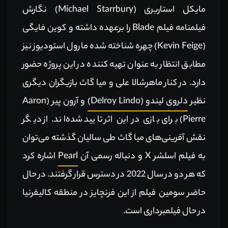
مایکل استاربری (Michael Starrbury) نگارش
فیلمنامه فیلم Blade را برعهده داشته و کوین فایگی
(Kevin Feige) چهره شناخته شده مارول استودیوز نیز
مطابق انتظار به عنوان تهیه کننده در این پروژه حضور
دارد. در کنار ماهرشالا علی و میا گاث بازیگران دیگری
نظیر
دلروی لیندو (Delroy Lindo)
و آرون پیر (Aaron
Pierre) برای بازی در این اثر تایید شده‌اند. از دیگر
نقش آفرینی‌های میا گاث طی سالیان گذشته می‌توان
به فیلم اسلشر X و دنباله رسمی آن
Pearl
اشاره کرد
که هر دو در سال 2022 در دسترس قرار گرفتند. در حال
حاضر سومین فیلم از این فرنچایز در منطقه کالیفرنیا
در حال فیلمبرداری است.