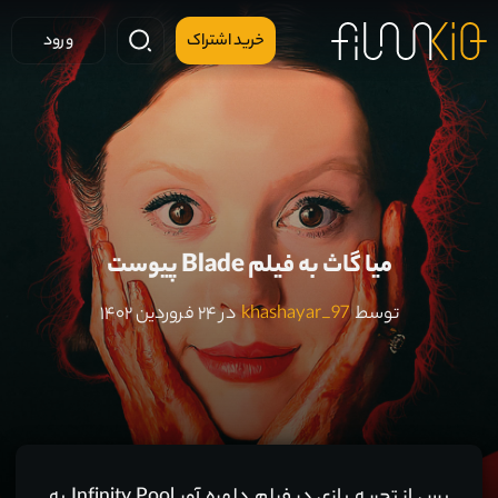
خرید اشتراک
ورود
میا گاث به فیلم Blade پیوست
توسط
khashayar_97
در ۲۴ فروردین ۱۴۰۲