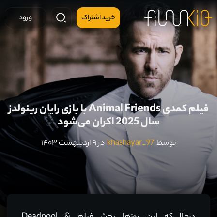
خرید اشتراک
ورود
فیلم کمدی Animal Friends با بازی رایان رینولدز
سال 2025 اکران می‌شود
توسط
khashayar_97
در ۹ اردیبهشت ۱۴۰۳