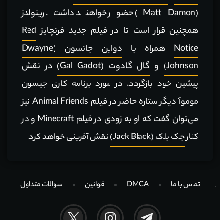
(Matt Damon) حضور خواهند داشت. رینولدز
همچنین قرار است تا در فیلم جدید فرنچایز
Red
Notice
همراه با
دواین جانسون (Dwayne
Johnson)
و
گال گادوت (Gal Gadot)
در نقش
پیشین خود بازگردد. در مورد برنامه کاری جیسون
موموآ دیگر ستاره حاضر در فیلم Animal Friends نیز
می‌توان گفت که او به زودی در فیلم Minecraft و در
کنار
جک بلک (Jack Black)
نقش آفرینی خواهد کرد.
تماس با ما
DMCA
قوانین
سوالات متداول