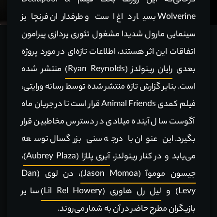
درحالی‌که این روزها بحث فیلم Deadpool &
Wolverine بسیار داغ است و طرفداران فرنچایز
سینمایی مارول شدیدا مشغول تئوری پردازی پیرامون
اتفاقات این اثر هستند، اطلاعات تازه‌ای در مورد پروژه
بعدی
رایان رینولدز (Ryan Reynolds)
منتشر شده
است. بنابر گزارش تازه منتشر شده توسط رسانه ورایتی،
فیلم کمدی Animal Friends قرار است تا در جریان ماه
آگوست سال آینده میلادی در دسترس مخاطبین قرار
بگیرد. این عنوان با درجه سنی بزرگسال توسعه
می‌یابد و در کنار رینولدز،
آبری پلازا (Aubrey Plaza)
،
جیسون موموآ (Jason Momoa)
، دن لوی (Dan
Levy) و
لیل رل هاوری (Lil Rel Howery)
سایر
بازیگران مطرح حاضر در آن به شمار می‌روند.