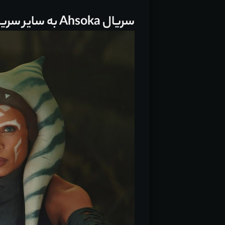
سریال Ahsoka به سایر سریال‌های فرنچایز Star Wars کاملا متعهد است