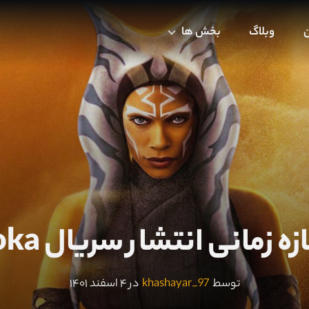
ن
وبلاگ
بخش ها
ی انتشار سریال Ahsoka رونمایی کرد
توسط
khashayar_97
در ۴ اسفند ۱۴۰۱