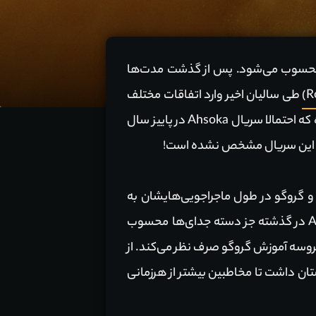
خصیت Ahsoka محسوب می‌شود. پس از گذشت مدت‌ها
طی سالیان اخیر وارد اتفاقات مختلف
و The Book of Boba Fett شد. حال به تازگی این بازیگر تایید کرده که احتمالا سریال Ahsoka در پاییز سال
ست این سریال مشخص نشده است!
 گروگو در طول ماجراجویی‌هایشان به
منظور یافتن یک جدای و استاد مناسب برای بیبی یودا (گروگو) با Ahsoka ملاقات کردند. شخصیت Ahsoka در گذشته جز دسته جدای‌ها محسوب
اش از جدای‌ها، از برعهده گیری پروسه آموزش گروگو صرف نظر می‌کند. از
نیز نقش تاثیر گذاری را در روند داستان داشت تا مخاطبین بیشتر از هرزمانی