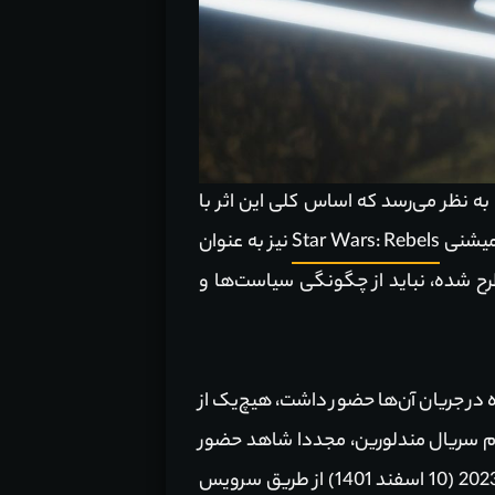
نیست. با این حال، این‌گونه به نظر می‌رسد که اساس کلی این اثر با
Star Wars: Rebels
نیز به عنوان
رح شده، نباید از چگونگی سیاست‌ها و
The Ma و The Book of Boba Fett که شخصیت نام برده در جریان آن‌ها حضور داشت، هیچ‌یک از
سوم سریال مندلورین، مجددا شاهد حضور
Ahsoka در جریان این عنوان پر بیننده خواهیم بود. فصل جدید سریال The Mandalorian در تاریخ 1 مارچ 2023 (10 اسفند 1401) از طریق سرویس