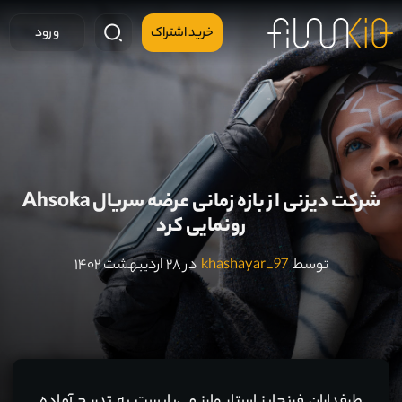
خرید اشتراک
ورود
شرکت دیزنی از بازه زمانی عرضه سریال Ahsoka
رونمایی کرد
توسط
khashayar_97
در ۲۸ اردیبهشت ۱۴۰۲