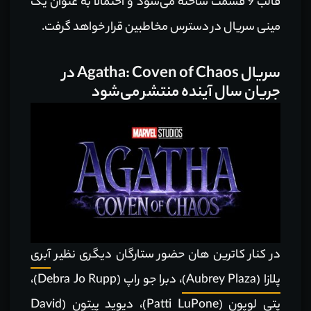
قالب 9 قسمت ساخته می‌شود و احتمالا به عنوان یک
مینی سریال در دسترس مخاطبین قرار خواهد گرفت.
سریال Agatha: Coven of Chaos در
جریان سال آینده منتشر می‌شود
در کنار کاترین هان حضور ستارگان دیگری نظیر
آبری
پلازا (Aubrey Plaza)
، دبرا جو راپ (Debra Jo Rupp)،
پتی لوپون (Patti LuPone)،
دیوید پیتون (David