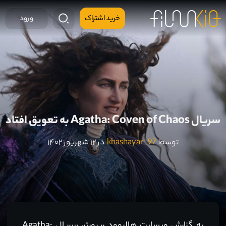
خرید اشتراک
ورود
سریال Agatha: Coven of Chaos به تعویق افتاد
توسط
khashayar_97
در ۱۲ شهریور ۱۴۰۲