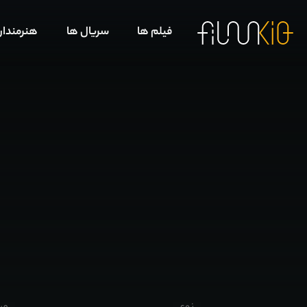
فیلم ها
سریال ها
هنرمندا